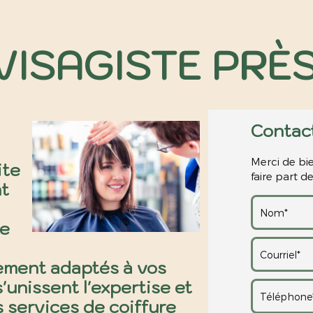
VISAGISTE PRÈS
Contac
Merci de bie
ite
faire part 
nt
re
tement adaptés à vos
s'unissent l'expertise et
 services de coiffure