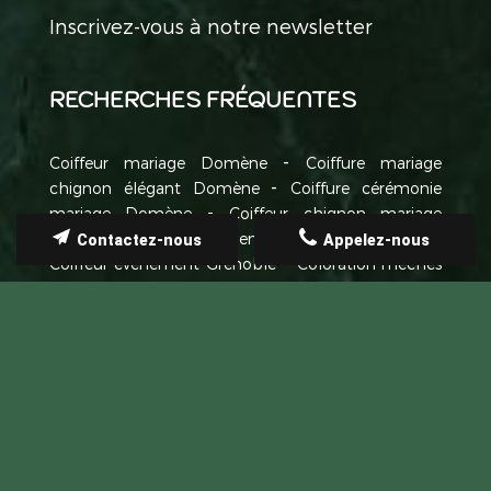
Inscrivez-vous à notre newsletter
RECHERCHES FRÉQUENTES
Coiffeur mariage Domène
Coiffure mariage
chignon élégant Domène
Coiffure cérémonie
mariage Domène
Coiffeur chignon mariage
Crolles
Coiffure événement soirée Domène
Contactez-nous
Appelez-nous
Coiffeur événement Grenoble
Coloration mèches
balayage femme Grenoble
Coupe dégradé
homme Grenoble
Permanente cheveux Meylan
Coupe homme Domène
Salon de coiffure Villard-
Bonnot
Coupe de cheveux homme Domène
Salon coiffure femme homme Meylan
Coiffeur
pas cher Domène
Balayage californien cheveux
bruns Meylan
Coupe brushing femme tendance
Domène
Coupe cheveux enfant mixte Domène
Permanente cheveux bouclés Domène
Balayage