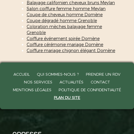
Balayage californien cheveux bruns Meylan
Salon coiffure femme homme Meylan
Coupe de cheveux homme Domène
Coupe dégradé homme Grenoble
Coloration mèches balayage femme
Grenoble
Coiffure événement soirée Domène
Coiffure cérémonie mariage Domène
Coiffure mariage chignon élégant Domène
ACCUEIL
QUI SOMMES-NOUS ?
PRENDRE UN RDV
NOS SERVICES
ACTUALITÉS
CONTACT
MENTIONS LÉGALES
POLITIQUE DE CONFIDENTIALITÉ
PLAN DU SITE