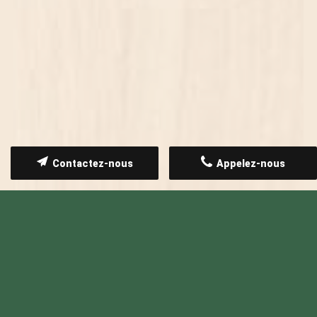
Afficher le numéro
Ouvert actuellement
Samedi
08h-17h
Dimanche
Fermé
Lundi
09h-17h
Mardi
09h-19h
Mercredi
09h-19h
Jeudi
09h-19h
Vendredi
09h-19h
Contactez-nous
Appelez-nous
ACCUEIL
QUI SOMMES-NOUS ?
PRENDRE UN RDV
NOS SERVICES
ACTUALITÉS
CONTACT
MENTIONS LÉGALES
POLITIQUE DE CONFIDENTIALITÉ
PLAN DU SITE